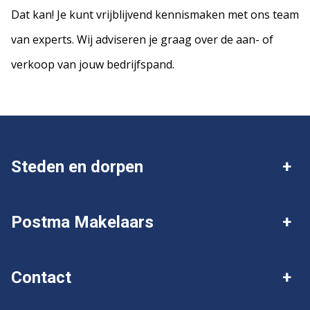
Dat kan! Je kunt vrijblijvend kennismaken met ons team
van experts. Wij adviseren je graag over de aan- of
verkoop van jouw bedrijfspand.
Steden en dorpen
Deventer
Twello
Postma Makelaars
Gorssel
Wijhe
Over Postma
Ik wil mijn huis verkopen
Contact
Diepenveen
Olst
Gratis waardebepaling
Plaats gratis zoekopdracht