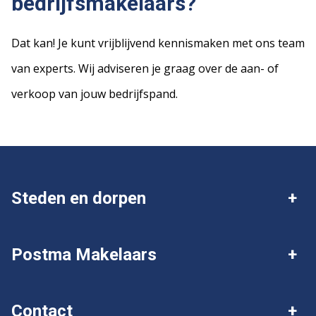
bedrijfsmakelaars?
Dat kan! Je kunt vrijblijvend kennismaken met ons team
van experts. Wij adviseren je graag over de aan- of
verkoop van jouw bedrijfspand.
Steden en dorpen
Deventer
Twello
Postma Makelaars
Gorssel
Wijhe
Over Postma
Ik wil mijn huis verkopen
Contact
Diepenveen
Olst