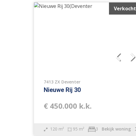
Verkocht
7413 ZX Deventer
Nieuwe Rij 30
€ 450.000 k.k.
120 m²
95 m²
Bekijk woning
3