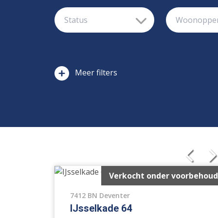
filters
Vrijstaande woning
Ge
Hoekwoning
Ei
Verkocht onder voorbehoud
Verspringend
W
7412 BN Deventer
Overige
N
IJsselkade 64