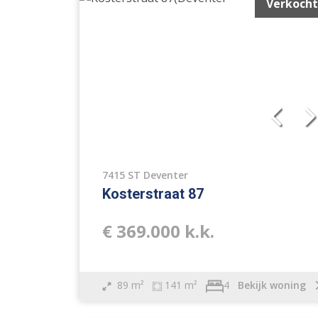
Verkocht
7415 ST Deventer
Kosterstraat 87
€ 369.000 k.k.
89 m²
141 m²
Bekijk woning
4