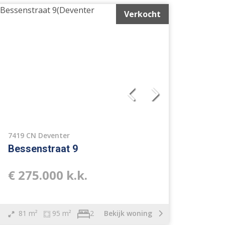
Verkocht
7419 CN Deventer
Bessenstraat 9
€ 275.000 k.k.
81 m²
95 m²
Bekijk woning
2