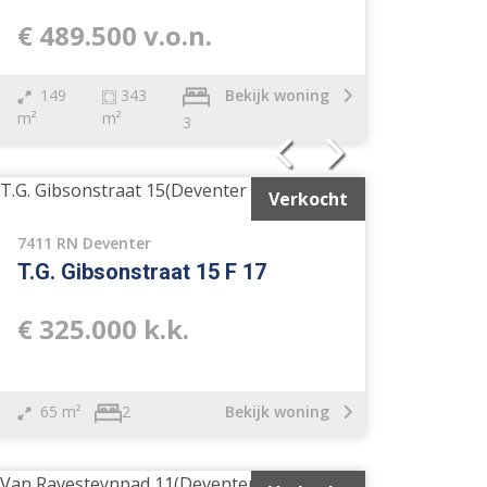
€ 489.500 v.o.n.
149
343
Bekijk woning
m²
m²
3
Verkocht
7411 RN Deventer
T.G. Gibsonstraat 15 F 17
€ 325.000 k.k.
65 m²
Bekijk woning
2