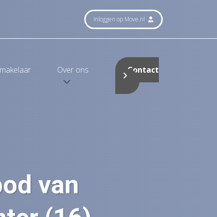
Inloggen op Move.nl
smakelaar
Over ons
Contact
bod van