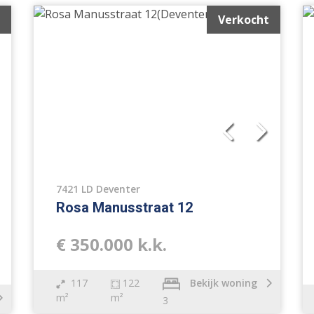
Verkocht
7421 LD Deventer
Rosa Manusstraat 12
€ 350.000 k.k.
117
122
Bekijk woning
m²
m²
3