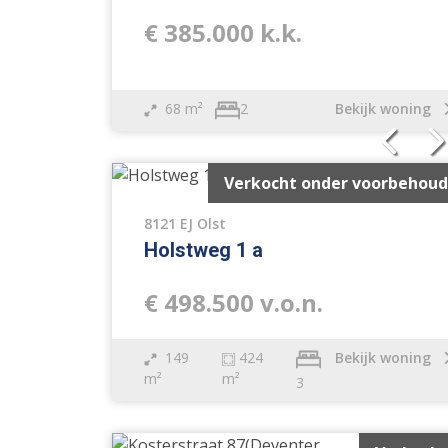
€ 385.000 k.k.
68 m²
Bekijk woning
2
Verkocht onder voorbehoud
8121 EJ Olst
Holstweg 1 a
€ 498.500 v.o.n.
149
424
Bekijk woning
m²
m²
3