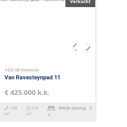
Verkocht
7425 AD Deventer
Van Ravesteynpad 11
€ 425.000 k.k.
109
276
Bekijk woning
m²
m²
4