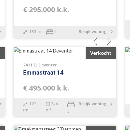
€ 295.000 k.k.
133 m²
Bekijk woning
4
Verkocht
7411 EJ Deventer
Emmastraat 14
€ 495.000 k.k.
122
244
Bekijk woning
m²
m²
5