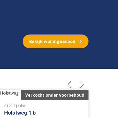
Bekijk woningaanbod
Tussenwoning
Geschakelde 2 onder 1 kap
Verkocht onder voorbehoud
woning
Bouwgrond
8121 EJ Olst
Bij het water
Holstweg 1 b