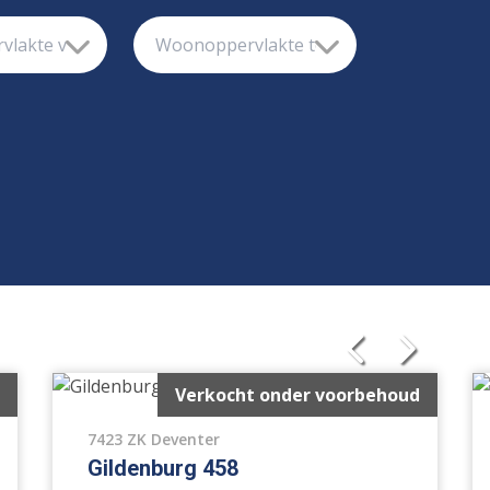
schakelde woning
2 onder 1 kapwoning
ndwoning
Halfvrijstaande woning
Verkocht onder voorbehoud
oonhuis
Appartement
7423 ZK Deventer
ieuwbouw
Open huis
Gildenburg 458