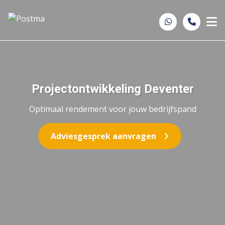
Spring naar inhoud
Projectontwikkeling Deventer
Optimaal rendement voor jouw bedrijfspand
Adviesgesprek aanvragen