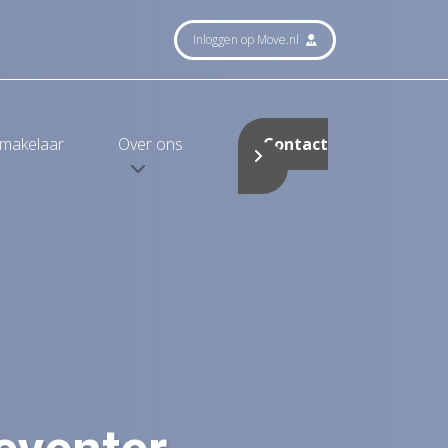
Inloggen op Move.nl
smakelaar
Over ons
Contact