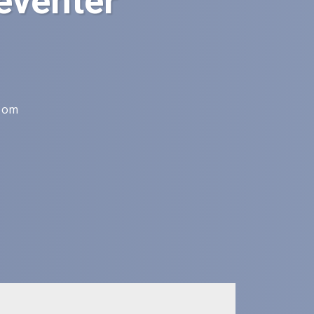
eventer
n om