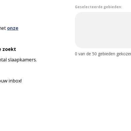
Geselecteerde gebieden:
 het
onze
e zoekt
0
van de 50 gebieden gekoze
tal slaapkamers.
jouw inbox!