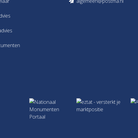
elaar
algemeen@postma.nl
dvies
advies
cumenten