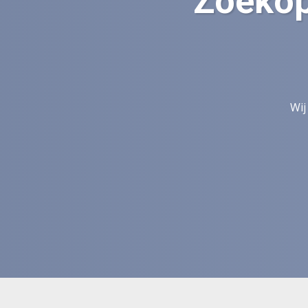
Zoekop
Wij