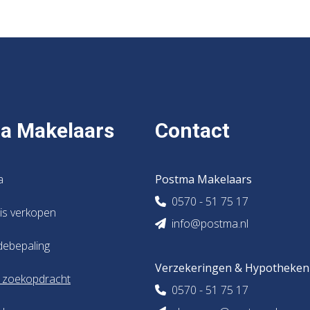
a Makelaars
Contact
a
Postma Makelaars
0570 - 51 75 17
uis verkopen
info@postma.nl
debepaling
Verzekeringen & Hypotheken
s zoekopdracht
0570 - 51 75 17