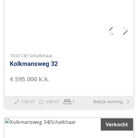
7433 CM Schalkhaar
Kolkmansweg 32
€ 595.000 k.k.
145 m²
349 m²
Bekijk woning
5
Verkocht