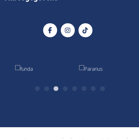
info@postma.nl
Postma Makelaars
Verzekeringadvies
Handige documenten
Kazernestraat 26
Verzekeringen & Hypotheken
7411 CJ Deventer
0570 - 51 75 17
Hypotheken & Verzekeringen
algemeen@postma.nl
Kazernestraat 26
7411 CJ Deventer