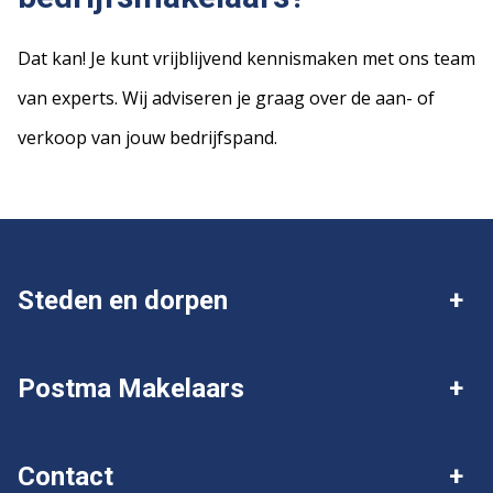
Dat kan! Je kunt vrijblijvend kennismaken met ons team
van experts. Wij adviseren je graag over de aan- of
verkoop van jouw bedrijfspand.
Steden en dorpen
Deventer
Twello
Postma Makelaars
Gorssel
Wijhe
Over Postma
Ik wil mijn huis verkopen
Contact
Diepenveen
Olst