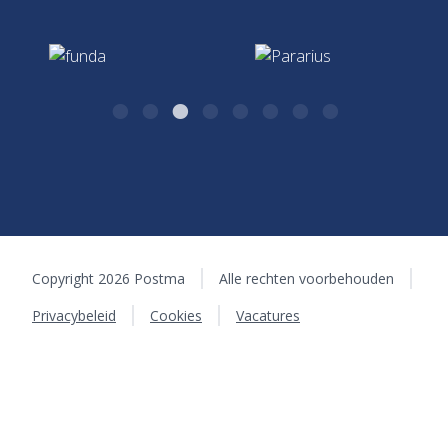
algemeen@postma.nl
Kazernestraat 26
7411 CJ Deventer
Copyright 2026 Postma
Alle rechten voorbehouden
Privacybeleid
Cookies
Vacatures