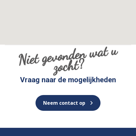
Niet gevo
n
de
n
wat
u
zoc
ht
?
Vraag naar de mogelijkheden
Neem contact op