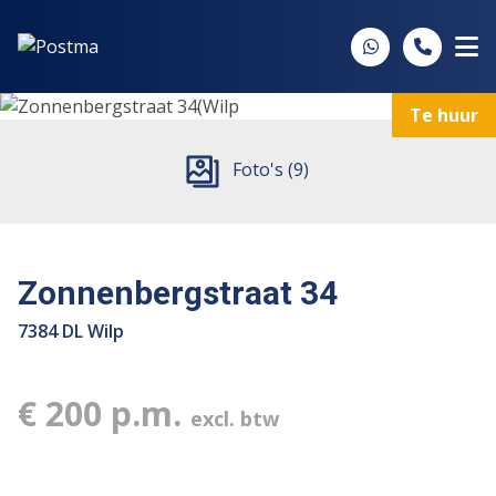
Spring naar inhoud
Te huur
Foto's (9)
Zonnenbergstraat 34
7384 DL Wilp
€ 200 p.m.
excl. btw