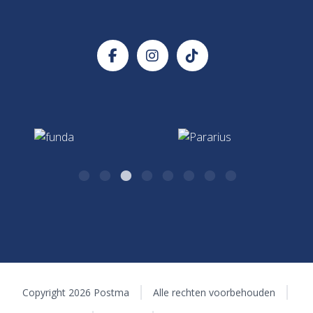
info@postma.nl
Postma Makelaars
Verzekeringadvies
Handige documenten
Kazernestraat 26
Verzekeringen & Hypotheken
7411 CJ Deventer
0570 - 51 75 17
Hypotheken & Verzekeringen
algemeen@postma.nl
Kazernestraat 26
7411 CJ Deventer
Copyright 2026 Postma
Alle rechten voorbehouden