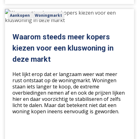
Waarom
Aankopen
Woningmarkt
steeds
meer
kopers
Waarom steeds meer kopers
kiezen
kiezen voor een kluswoning in
voor
een
deze markt
kluswoning
in
Het lijkt erop dat er langzaam weer wat meer
deze
rust ontstaat op de woningmarkt. Woningen
staan iets langer te koop, de extreme
markt
overbiedingen nemen af en ook de prijzen lijken
hier en daar voorzichtig te stabiliseren of zelfs
licht te dalen. Maar dat betekent niet dat een
woning kopen ineens eenvoudig is geworden.