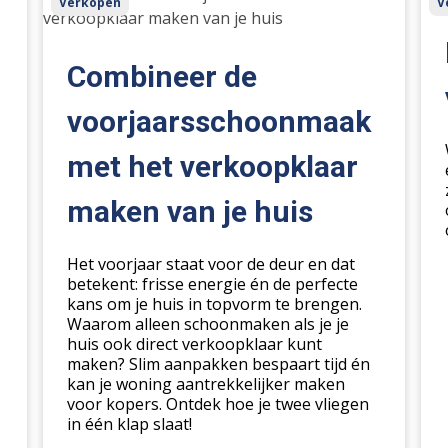
Verkopen
V
de
ma
voorjaarsschoonmaak
je
met
je
Combineer de
het
hui
verkoopklaar
ver
voorjaarsschoonmaak
maken
met het verkoopklaar
van
je
maken van je huis
huis
Het voorjaar staat voor de deur en dat
betekent: frisse energie én de perfecte
kans om je huis in topvorm te brengen.
Waarom alleen schoonmaken als je je
huis ook direct verkoopklaar kunt
maken? Slim aanpakken bespaart tijd én
kan je woning aantrekkelijker maken
voor kopers. Ontdek hoe je twee vliegen
in één klap slaat!