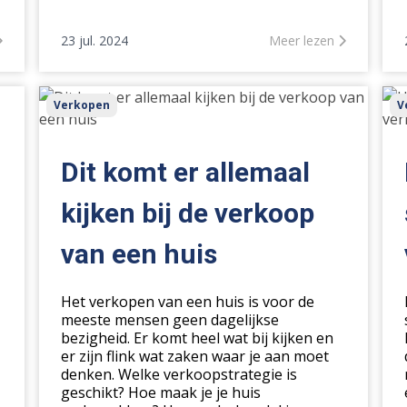
23 jul. 2024
Meer lezen
Dit
Hi
Verkopen
V
komt
zet
er
wij
allemaal
soc
Dit komt er allemaal
kijken
med
bij
in
kijken bij de verkoop
de
bij
van een huis
verkoop
de
van
ver
een
van
Het verkopen van een huis is voor de
huis
jou
meeste mensen geen dagelijkse
hui
bezigheid. Er komt heel wat bij kijken en
er zijn flink wat zaken waar je aan moet
denken. Welke verkoopstrategie is
geschikt? Hoe maak je je huis