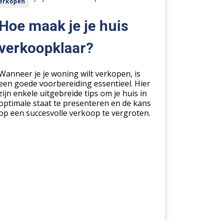
erkopen
ak
Hoe maak je je huis
s
verkoopklaar?
koopklaar?
Wanneer je je woning wilt verkopen, is
een goede voorbereiding essentieel. Hier
zijn enkele uitgebreide tips om je huis in
optimale staat te presenteren en de kans
op een succesvolle verkoop te vergroten.