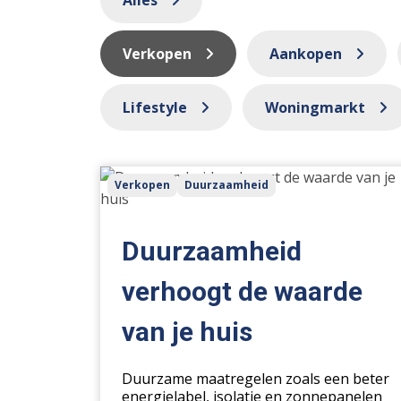
Alles
Verkopen
Aankopen
Lifestyle
Woningmarkt
Duurzaamheid
Verkopen
Duurzaamheid
verhoogt
de
waarde
Duurzaamheid
van
je
verhoogt de waarde
huis
van je huis
Duurzame maatregelen zoals een beter
energielabel, isolatie en zonnepanelen