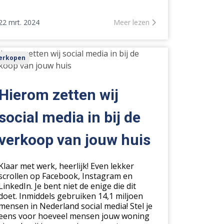
22 mrt. 2024
Meer lezen
erom
erkopen
ten
ial
Hierom zetten wij
ia
social media in bij de
verkoop van jouw huis
koop
Klaar met werk, heerlijk! Even lekker
w
scrollen op Facebook, Instagram en
s
LinkedIn. Je bent niet de enige die dit
doet. Inmiddels gebruiken 14,1 miljoen
mensen in Nederland social media! Stel je
eens voor hoeveel mensen jouw woning