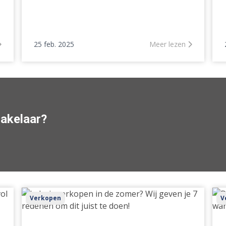
25 feb. 2025
Meer lezen
makelaar?
Je
De
Verkopen
V
huis
ver
verkopen
we