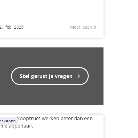
21 feb. 2025
Meer lezen
Stel gerust je vragen
ze
erkopen
kooptrucs
rken