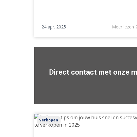
24 apr. 2025
Meer lezen
Direct contact met onze 
5
Verkopen
slimme
tips