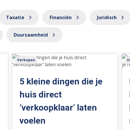
Taxatie
Financiën
Juridisch
Duurzaamheid
5
Me
Verkopen
V
kleine
lich
dingen
me
die
kijk
5 kleine dingen die je
je
bet
huis
bod
huis direct
direct
zo
‘verkoopklaar’ laten
‘verkoopklaar’
ben
laten
je
voelen
voelen
het
voo