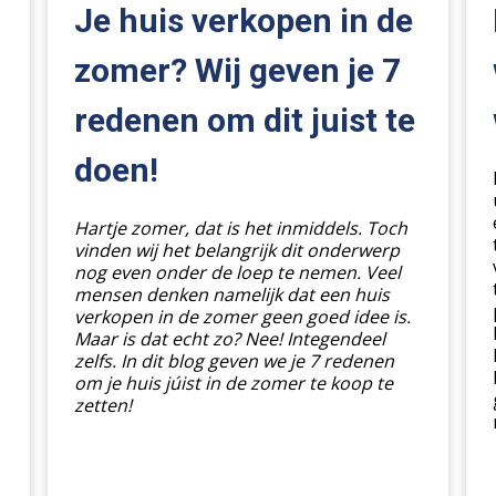
in
bet
Je huis verkopen in de
de
da
zomer?
ee
zomer? Wij geven je 7
Wij
wa
redenen om dit juist te
geven
app
je
doen!
7
redenen
om
Hartje zomer, dat is het inmiddels. Toch
dit
vinden wij het belangrijk dit onderwerp
nog even onder de loep te nemen. Veel
juist
mensen denken namelijk dat een huis
te
verkopen in de zomer geen goed idee is.
doen!
Maar is dat echt zo? Nee! Integendeel
zelfs. In dit blog geven we je 7 redenen
om je huis júist in de zomer te koop te
zetten!