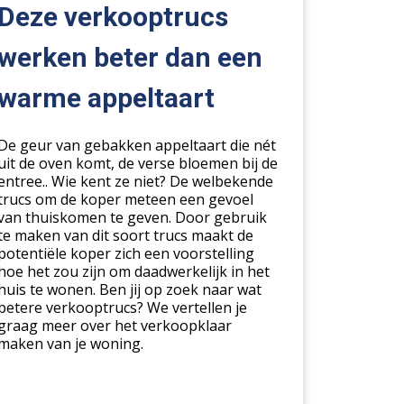
er
Deze verkooptrucs
n
n
werken beter dan een
rme
warme appeltaart
eltaart
De geur van gebakken appeltaart die nét
uit de oven komt, de verse bloemen bij de
entree.. Wie kent ze niet? De welbekende
trucs om de koper meteen een gevoel
van thuiskomen te geven. Door gebruik
te maken van dit soort trucs maakt de
potentiële koper zich een voorstelling
hoe het zou zijn om daadwerkelijk in het
huis te wonen. Ben jij op zoek naar wat
betere verkooptrucs? We vertellen je
graag meer over het verkoopklaar
maken van je woning.