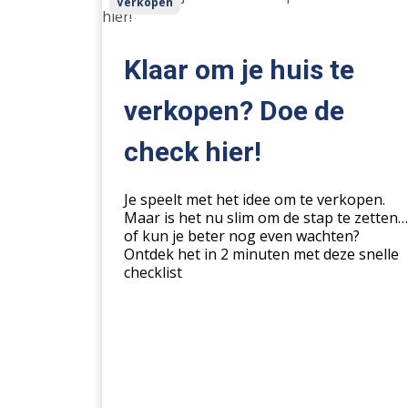
Verkopen
om
je
huis
Klaar om je huis te
te
verkopen?
verkopen? Doe de
Doe
check hier!
de
check
hier!
Je speelt met het idee om te verkopen.
Maar is het nu slim om de stap te zetten…
of kun je beter nog even wachten?
Ontdek het in 2 minuten met deze snelle
checklist