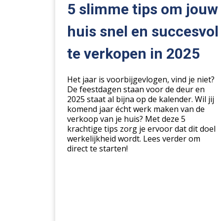
om
5 slimme tips om jouw
jouw
huis
huis snel en succesvol
snel
te verkopen in 2025
en
succesvol
te
Het jaar is voorbijgevlogen, vind je niet?
verkopen
De feestdagen staan voor de deur en
in
2025 staat al bijna op de kalender. Wil jij
komend jaar écht werk maken van de
2025
verkoop van je huis? Met deze 5
krachtige tips zorg je ervoor dat dit doel
werkelijkheid wordt. Lees verder om
direct te starten!