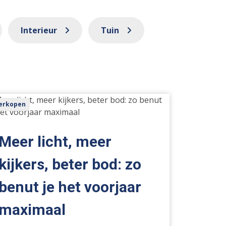
Interieur
Tuin
er
erkopen
t,
er
ers,
Meer licht, meer
er
:
kijkers, beter bod: zo
benut je het voorjaar
ut
maximaal
rjaar