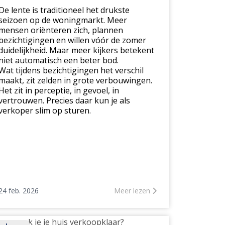
imaal
De lente is traditioneel het drukste
seizoen op de woningmarkt. Meer
mensen oriënteren zich, plannen
bezichtigingen en willen vóór de zomer
duidelijkheid. Maar meer kijkers betekent
niet automatisch een beter bod.
Wat tijdens bezichtigingen het verschil
maakt, zit zelden in grote verbouwingen.
Het zit in perceptie, in gevoel, in
vertrouwen. Precies daar kun je als
verkoper slim op sturen.
24 feb. 2026
Meer lezen
e