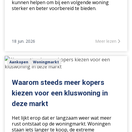
kunnen helpen om bij een volgende woning
sterker en beter voorbereid te bieden.
18 jun. 2026
Meer lezen
Waarom
Aankopen
Woningmarkt
steeds
meer
kopers
Waarom steeds meer kopers
kiezen
kiezen voor een kluswoning in
voor
een
deze markt
kluswoning
in
Het lijkt erop dat er langzaam weer wat meer
deze
rust ontstaat op de woningmarkt. Woningen
staan iets langer te koop, de extreme
markt