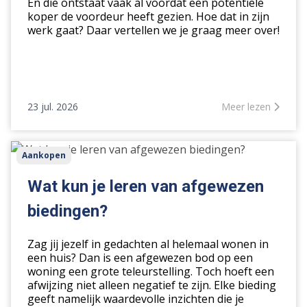
vraagprijs
En die ontstaat vaak al voordat een potentiële
koper de voordeur heeft gezien. Hoe dat in zijn
werk gaat? Daar vertellen we je graag meer over!
23 jul. 2026
Meer lezen
Wat
Aankopen
kun
je
Wat kun je leren van afgewezen
leren
biedingen?
van
afgewezen
Zag jij jezelf in gedachten al helemaal wonen in
biedingen?
een huis? Dan is een afgewezen bod op een
woning een grote teleurstelling. Toch hoeft een
afwijzing niet alleen negatief te zijn. Elke bieding
geeft namelijk waardevolle inzichten die je