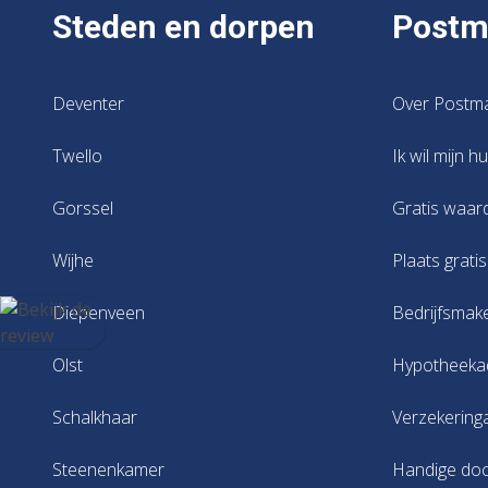
Steden en dorpen
Postm
Deventer
Over Postm
Twello
Ik wil mijn h
Gorssel
Gratis waar
Wijhe
Plaats grati
Diepenveen
Bedrijfsmak
Olst
Hypotheeka
Schalkhaar
Verzekering
Steenenkamer
Handige do