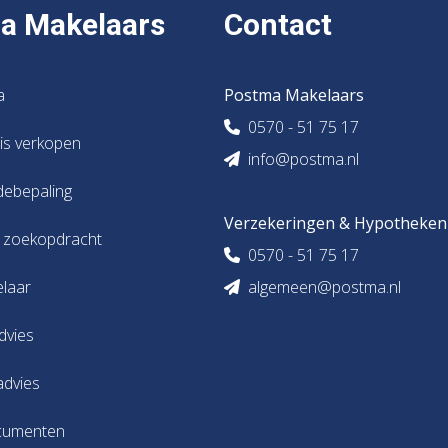
a Makelaars
Contact
a
Postma Makelaars
0570 - 51 75 17
uis verkopen
info@postma.nl
debepaling
Verzekeringen & Hypotheken
s zoekopdracht
0570 - 51 75 17
elaar
algemeen@postma.nl
dvies
advies
cumenten