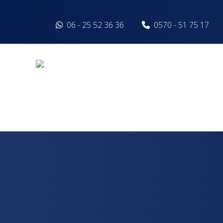
Spring naar inhoud
06 - 25 52 36 36
0570 - 51 75 17