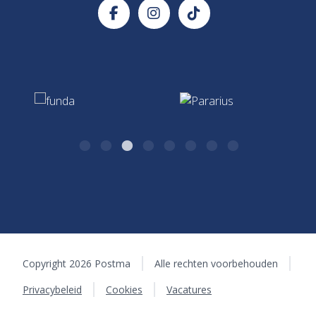
Verzekeringen & Hypotheken
7411 CJ Deventer
0570 - 51 75 17
Hypotheken & Verzekeringen
algemeen@postma.nl
Kazernestraat 26
7411 CJ Deventer
Copyright 2026 Postma
Alle rechten voorbehouden
Privacybeleid
Cookies
Vacatures