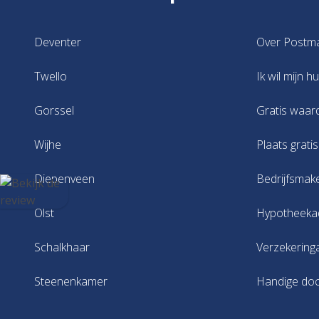
Deventer
Over Postm
Twello
Ik wil mijn h
Gorssel
Gratis waar
Wijhe
Plaats grati
Diepenveen
Bedrijfsmak
Olst
Hypotheeka
Schalkhaar
Verzekering
Steenenkamer
Handige do