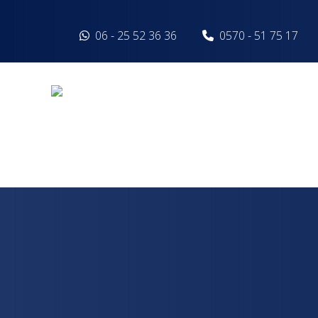
Spring naar inhoud
06 - 25 52 36 36
0570 - 51 75 17