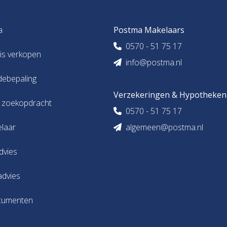
a
Postma Makelaars
0570 - 51 75 17
uis verkopen
info@postma.nl
debepaling
Verzekeringen & Hypotheken
s zoekopdracht
0570 - 51 75 17
elaar
algemeen@postma.nl
dvies
advies
cumenten