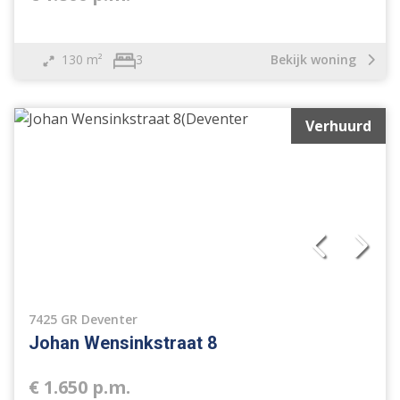
Bouwgrond
Overige
Nieuwbouw
130 m²
Bekijk woning
3
Open huis
Verhuurd
7425 GR Deventer
Johan Wensinkstraat 8
€ 1.650 p.m.