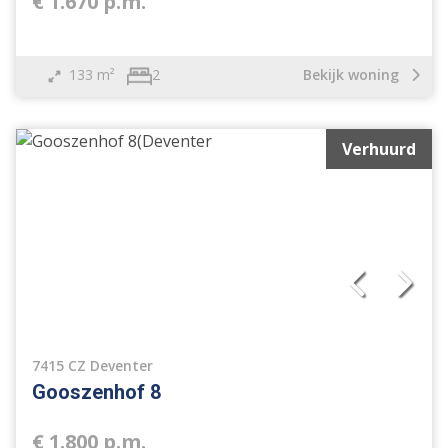
€ 1.670 p.m.
133 m²
Bekijk woning
2
Verhuurd
Vrijstaande woning
Geschakelde woning
2 onder 1 kapwoning
Tussenwoning
Hoekwoning
Eindwoning
Halfvrijstaande woning
Geschakelde 2 onder 1 kap woning
7415 CZ Deventer
Verspringend
Gooszenhof 8
Woonhuis
Appartement
€ 1.800 p.m.