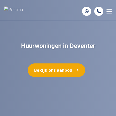
Spring naar inhoud
Huurwoningen in Deventer
Bekijk ons aanbod