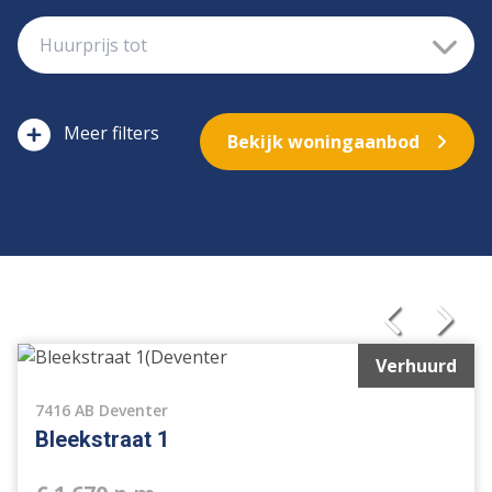
filters
Bekijk woningaanbod
Verhuurd
7416 AB Deventer
Bleekstraat 1