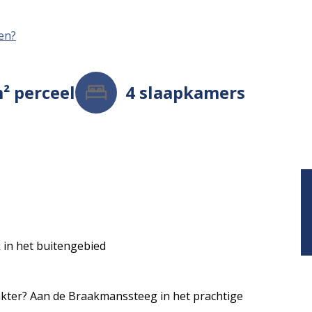
men?
m²
perceel
4
slaapkamers
 in het buitengebied
ter? Aan de Braakmanssteeg in het prachtige