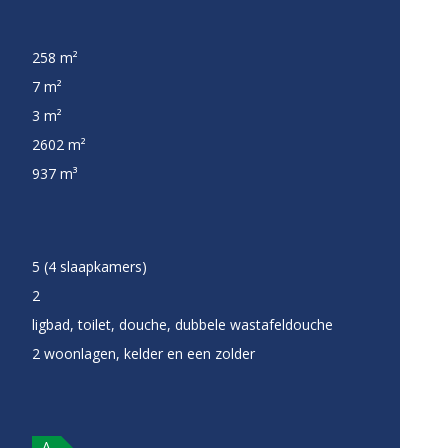
258 m²
7 m²
3 m²
2602 m²
937 m³
5 (4 slaapkamers)
2
ligbad, toilet, douche, dubbele wastafeldouche
2 woonlagen, kelder en een zolder
A