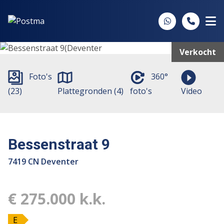
Spring naar inhoud
Verkocht
Foto's
360°
(23)
Plattegronden (4)
foto's
Video
Bessenstraat 9
7419 CN Deventer
€ 275.000 k.k.
E