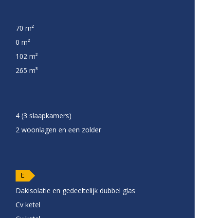
70 m²
0 m²
102 m²
265 m³
4 (3 slaapkamers)
2 woonlagen en een zolder
E
Dakisolatie en gedeeltelijk dubbel glas
Cv ketel