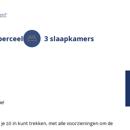
men?
perceel
3
slaapkamers
e!
r je zó in kunt trekken, met alle voorzieningen om de