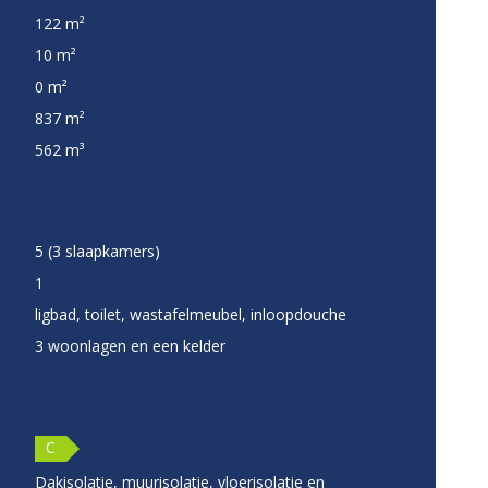
122 m²
10 m²
0 m²
837 m²
562 m³
5 (3 slaapkamers)
1
ligbad, toilet, wastafelmeubel, inloopdouche
3 woonlagen en een kelder
C
Dakisolatie, muurisolatie, vloerisolatie en