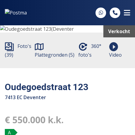
Spring naar inhoud
Verkocht
Foto's
360°
(39)
Plattegronden (5)
foto's
Video
Oudegoedstraat 123
7413 EC Deventer
€ 550.000 k.k.
A