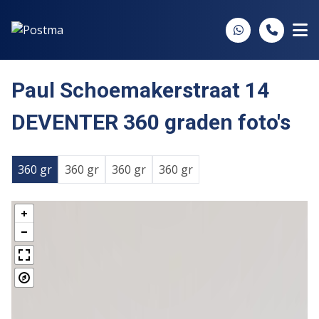
Spring naar inhoud
Paul Schoemakerstraat 14
DEVENTER 360 graden foto's
360 gr
360 gr
360 gr
360 gr