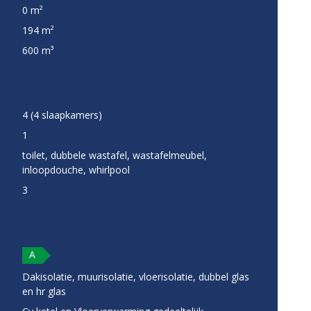
0 m²
194 m²
600 m³
4 (4 slaapkamers)
1
toilet, dubbele wastafel, wastafelmeubel,
inloopdouche, whirlpool
3
A
Dakisolatie, muurisolatie, vloerisolatie, dubbel glas
en hr glas