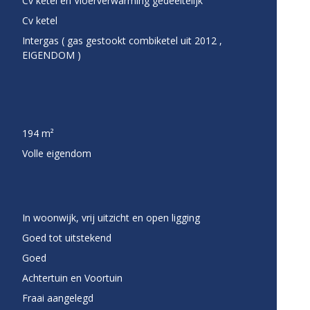
Cv ketel en Vloerverwarming gedeeltelijk
Cv ketel
Intergas ( gas gestookt combiketel uit 2012 ,
EIGENDOM )
194 m²
Volle eigendom
In woonwijk, vrij uitzicht en open ligging
Goed tot uitstekend
Goed
Achtertuin en Voortuin
Fraai aangelegd