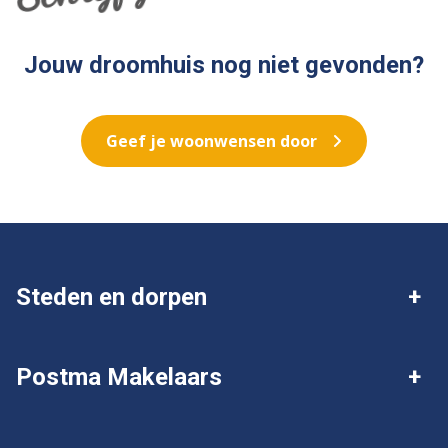
Jouw droomhuis nog niet gevonden?
Geef je woonwensen door
Steden en dorpen
Deventer
Twello
Postma Makelaars
Gorssel
Wijhe
Over Postma
Ik wil mijn huis verkopen