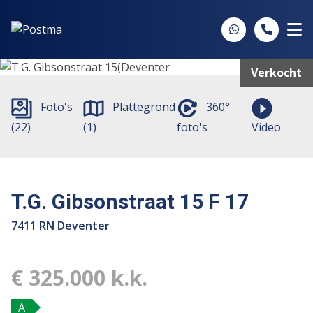
Spring naar inhoud
Verkocht
Foto's
Plattegrond
360°
(22)
(1)
foto's
Video
T.G. Gibsonstraat 15 F 17
7411 RN Deventer
€ 325.000 k.k.
A