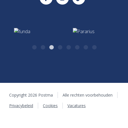
7411 CJ Deventer
0570 - 51 75 17
Hypotheken & Verzekeringen
algemeen@postma.nl
Kazernestraat 26
7411 CJ Deventer
Copyright 2026 Postma
Alle rechten voorbehouden
Privacybeleid
Cookies
Vacatures