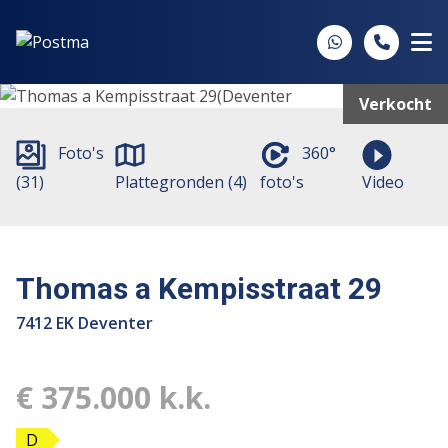
Spring naar inhoud
Verkocht
Foto's
360°
(31)
Plattegronden (4)
foto's
Video
Thomas a Kempisstraat 29
7412 EK Deventer
€ 375.000 k.k.
D