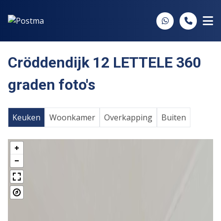
Spring naar inhoud
Cröddendijk 12 LETTELE 360
graden foto's
Keuken
Woonkamer
Overkapping
Buiten