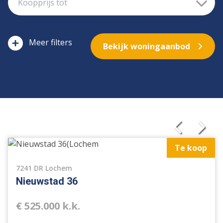
filters
Bekijk woningaanbod
Te koop
7241 DR Lochem
Nieuwstad 36
€ 525.000 k.k.