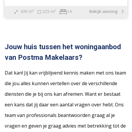
439 m²
325 m²
Bekijk woning
14
Vrijstaande woning
Geschakelde woning
Jouw huis tussen het woningaanbod
2 onder 1 kapwoning
van Postma Makelaars?
Tussenwoning
Hoekwoning
Dat kan! Jij kan vrijblijvend kennis maken met ons team
Eindwoning
Halfvrijstaande woning
die jou alles kunnen vertellen over de verschillende
Geschakelde 2 onder 1 kap woning
diensten die je bij ons kan afnemen. Want er bestaat
Verspringend
een kans dat jij daar een aantal vragen over hebt. Ons
Woonhuis
team van professionals beantwoorden graag al je
Appartement
Bouwgrond
vragen en geven je graag advies met betrekking tot de