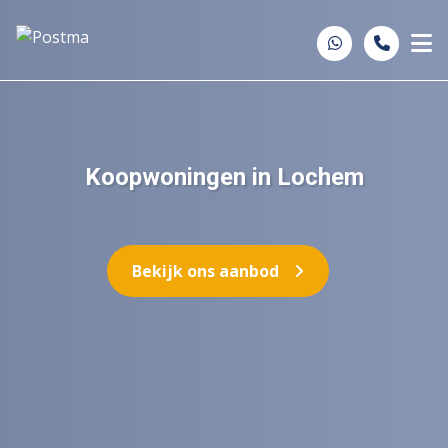
Spring naar inhoud
Koopwoningen in Lochem
Bekijk ons aanbod