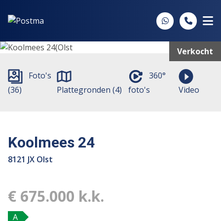
Spring naar inhoud
Verkocht
Foto's
360°
(36)
Plattegronden (4)
foto's
Video
Koolmees 24
8121 JX Olst
€ 675.000 k.k.
A