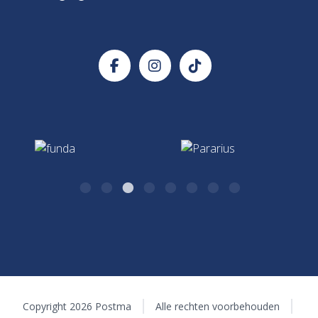
info@postma.nl
Postma Makelaars
Verzekeringadvies
Handige documenten
Kazernestraat 26
Verzekeringen & Hypotheken
7411 CJ Deventer
0570 - 51 75 17
Hypotheken & Verzekeringen
algemeen@postma.nl
Kazernestraat 26
7411 CJ Deventer
Copyright 2026 Postma
Alle rechten voorbehouden