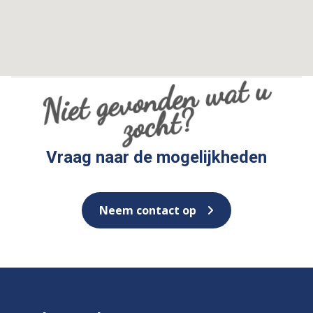
Niet gevo
n
de
n
wat
u
zoc
ht
?
Vraag naar de mogelijkheden
Neem contact op