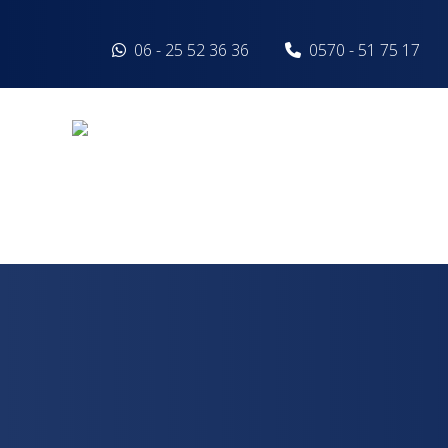
Spring naar inhoud
06 - 25 52 36 36
0570 - 51 75 17