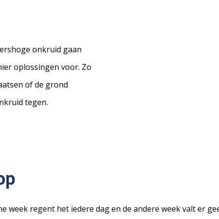
tershoge onkruid gaan
 hier oplossingen voor. Zo
aatsen of de grond
nkruid tegen.
op
 ene week regent het iedere dag en de andere week valt er