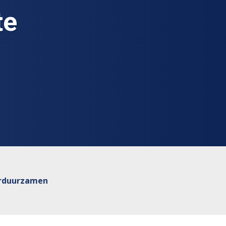
te
verduurzamen