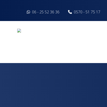
Spring naar inhoud
06 - 25 52 36 36
0570 - 51 75 17