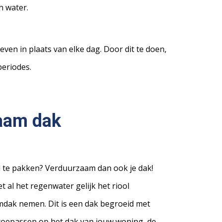
n water.
ven in plaats van elke dag. Door dit te doen,
periodes.
zaam dak
l te pakken? Verduurzaam dan ook je dak!
t al het regenwater gelijk het riool
mdak nemen. Dit is een dak begroeid met
t toepassen op het dak van jouw woning, de