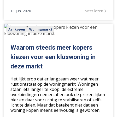
18 jun. 2026
Meer lezen
Waarom
Aankopen
Woningmarkt
steeds
meer
kopers
Waarom steeds meer kopers
kiezen
kiezen voor een kluswoning in
voor
een
deze markt
kluswoning
in
Het lijkt erop dat er langzaam weer wat meer
deze
rust ontstaat op de woningmarkt. Woningen
staan iets langer te koop, de extreme
markt
overbiedingen nemen af en ook de prijzen lijken
hier en daar voorzichtig te stabiliseren of zelfs
licht te dalen. Maar dat betekent niet dat een
woning kopen ineens eenvoudig is geworden.