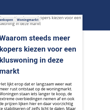
arom
ankopen
Woningmarkt
eds
er
ers
Waarom steeds meer
zen
r
kopers kiezen voor een
n
kluswoning in deze
swoning
markt
e
kt
Het lijkt erop dat er langzaam weer wat
meer rust ontstaat op de woningmarkt.
Woningen staan iets langer te koop, de
extreme overbiedingen nemen af en ook
de prijzen lijken hier en daar voorzichtig
te stabiliseren of zelfs licht te dalen. Maar