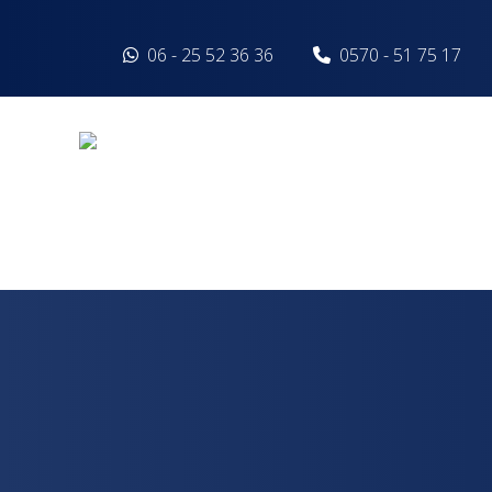
Spring naar inhoud
06 - 25 52 36 36
0570 - 51 75 17