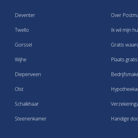
Deventer
Over Postm
Twello
Ik wil mijn h
Gorssel
Gratis waar
Wijhe
Plaats grati
Diepenveen
Bedrijfsmak
Olst
Hypotheeka
Schalkhaar
Verzekering
Steenenkamer
Handige do