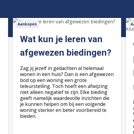
Wat
Wa
Aankopen
A
kun
ste
je
me
Wat kun je leren van
leren
kop
van
kie
afgewezen biedingen?
afgewezen
voo
biedingen?
ee
Zag jij jezelf in gedachten al helemaal
klu
wonen in een huis? Dan is een afgewezen
in
bod op een woning een grote
dez
teleurstelling. Toch hoeft een afwijzing
niet alleen negatief te zijn. Elke bieding
mar
geeft namelijk waardevolle inzichten die
je kunnen helpen om bij een volgende
woning sterker en beter voorbereid te
bieden.