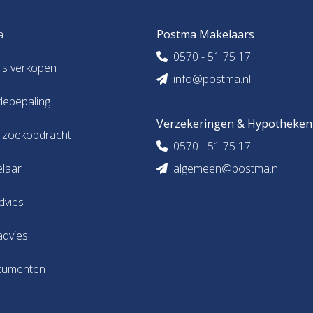
a
Postma Makelaars
0570 - 51 75 17
uis verkopen
info@postma.nl
debepaling
Verzekeringen & Hypotheken
s zoekopdracht
0570 - 51 75 17
elaar
algemeen@postma.nl
dvies
advies
cumenten