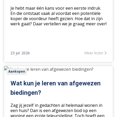
dan
de
Je hebt maar één kans voor een eerste indruk.
vraagprijs
En die ontstaat vaak al voordat een potentiële
koper de voordeur heeft gezien. Hoe dat in zijn
werk gaat? Daar vertellen we je graag meer over!
23 jul. 2026
Meer lezen
Wat
Aankopen
kun
je
Wat kun je leren van afgewezen
leren
biedingen?
van
afgewezen
Zag jij jezelf in gedachten al helemaal wonen in
biedingen?
een huis? Dan is een afgewezen bod op een
woning een grote teleurstelling. Toch hoeft een