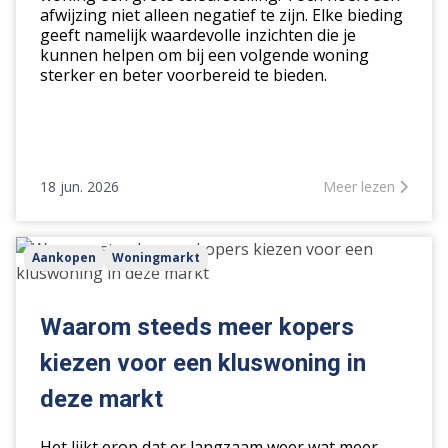
afwijzing niet alleen negatief te zijn. Elke bieding
geeft namelijk waardevolle inzichten die je
kunnen helpen om bij een volgende woning
sterker en beter voorbereid te bieden.
18 jun. 2026
Meer lezen
Waarom
Aankopen
Woningmarkt
steeds
meer
kopers
Waarom steeds meer kopers
kiezen
kiezen voor een kluswoning in
voor
een
deze markt
kluswoning
in
Het lijkt erop dat er langzaam weer wat meer