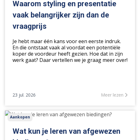
presentatie
Waarom styling en presentatie
vaak
vaak belangrijker zijn dan de
belangrijker
zijn
vraagprijs
dan
de
Je hebt maar één kans voor een eerste indruk.
vraagprijs
En die ontstaat vaak al voordat een potentiële
koper de voordeur heeft gezien. Hoe dat in zijn
werk gaat? Daar vertellen we je graag meer over!
23 jul. 2026
Meer lezen
Wat
Aankopen
kun
je
Wat kun je leren van afgewezen
leren