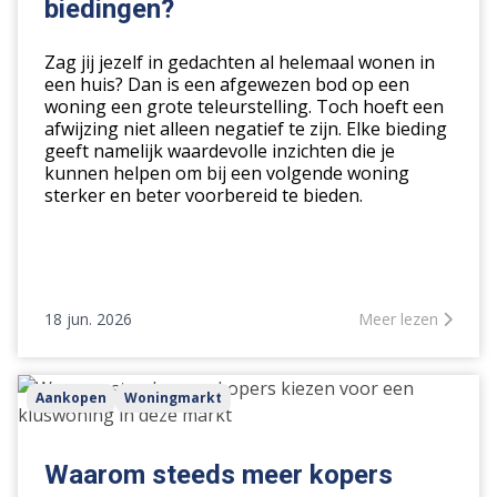
biedingen?
van
afgewezen
Zag jij jezelf in gedachten al helemaal wonen in
biedingen?
een huis? Dan is een afgewezen bod op een
woning een grote teleurstelling. Toch hoeft een
afwijzing niet alleen negatief te zijn. Elke bieding
geeft namelijk waardevolle inzichten die je
kunnen helpen om bij een volgende woning
sterker en beter voorbereid te bieden.
18 jun. 2026
Meer lezen
Waarom
Aankopen
Woningmarkt
steeds
meer
kopers
Waarom steeds meer kopers
kiezen