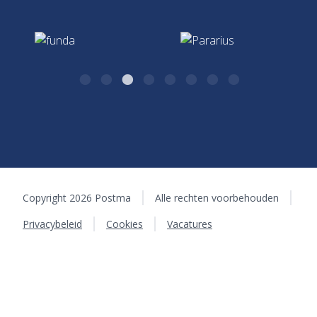
algemeen@postma.nl
Kazernestraat 26
7411 CJ Deventer
Copyright 2026 Postma
Alle rechten voorbehouden
Privacybeleid
Cookies
Vacatures