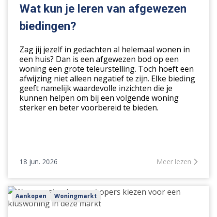
je
Wat kun je leren van afgewezen
leren
biedingen?
van
afgewezen
Zag jij jezelf in gedachten al helemaal wonen in
biedingen?
een huis? Dan is een afgewezen bod op een
woning een grote teleurstelling. Toch hoeft een
afwijzing niet alleen negatief te zijn. Elke bieding
geeft namelijk waardevolle inzichten die je
kunnen helpen om bij een volgende woning
sterker en beter voorbereid te bieden.
18 jun. 2026
Meer lezen
Waarom
Aankopen
Woningmarkt
steeds
meer