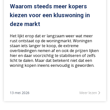
kopers
Waarom steeds meer kopers
kiezen
kiezen voor een kluswoning in
voor
een
deze markt
kluswoning
in
Het lijkt erop dat er langzaam weer wat meer
deze
rust ontstaat op de woningmarkt. Woningen
staan iets langer te koop, de extreme
markt
overbiedingen nemen af en ook de prijzen lijken
hier en daar voorzichtig te stabiliseren of zelfs
licht te dalen. Maar dat betekent niet dat een
woning kopen ineens eenvoudig is geworden.
13 mei 2026
Meer lezen