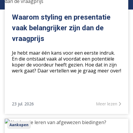
styling
en
presentatie
Waarom styling en presentatie
vaak
vaak belangrijker zijn dan de
belangrijker
zijn
vraagprijs
dan
de
Je hebt maar één kans voor een eerste indruk.
vraagprijs
En die ontstaat vaak al voordat een potentiële
koper de voordeur heeft gezien. Hoe dat in zijn
werk gaat? Daar vertellen we je graag meer over!
23 jul. 2026
Meer lezen
Wat
Aankopen
kun