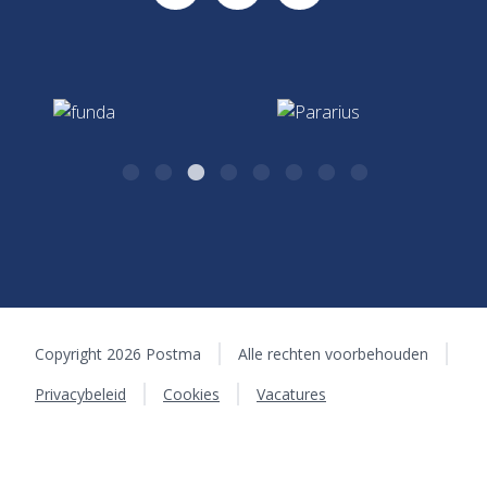
0570 - 51 75 17
Hypotheken & Verzekeringen
algemeen@postma.nl
Kazernestraat 26
7411 CJ Deventer
Copyright 2026 Postma
Alle rechten voorbehouden
Privacybeleid
Cookies
Vacatures