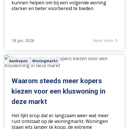
kunnen helpen om bij een volgende woning
sterker en beter voorbereid te bieden.
18 jun. 2026
Meer lezen
Waarom
Aankopen
Woningmarkt
steeds
meer
kopers
Waarom steeds meer kopers
kiezen
kiezen voor een kluswoning in
voor
een
deze markt
kluswoning
in
Het lijkt erop dat er langzaam weer wat meer
deze
rust ontstaat op de woningmarkt. Woningen
staan iets langer te koop, de extreme
markt