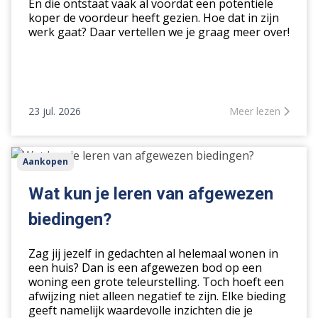
vraagprijs
En die ontstaat vaak al voordat een potentiële
koper de voordeur heeft gezien. Hoe dat in zijn
werk gaat? Daar vertellen we je graag meer over!
23 jul. 2026
Meer lezen
Wat
Aankopen
kun
je
Wat kun je leren van afgewezen
leren
biedingen?
van
afgewezen
Zag jij jezelf in gedachten al helemaal wonen in
biedingen?
een huis? Dan is een afgewezen bod op een
woning een grote teleurstelling. Toch hoeft een
afwijzing niet alleen negatief te zijn. Elke bieding
geeft namelijk waardevolle inzichten die je