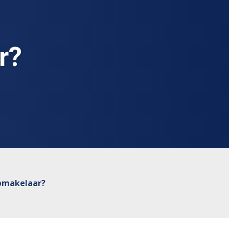
r?
pmakelaar?