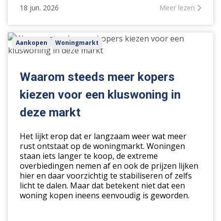
18 jun. 2026
Meer lezen
Waarom
Aankopen
Woningmarkt
steeds
meer
kopers
Waarom steeds meer kopers
kiezen
kiezen voor een kluswoning in
voor
een
deze markt
kluswoning
in
Het lijkt erop dat er langzaam weer wat meer
deze
rust ontstaat op de woningmarkt. Woningen
staan iets langer te koop, de extreme
markt
overbiedingen nemen af en ook de prijzen lijken
hier en daar voorzichtig te stabiliseren of zelfs
licht te dalen. Maar dat betekent niet dat een
woning kopen ineens eenvoudig is geworden.