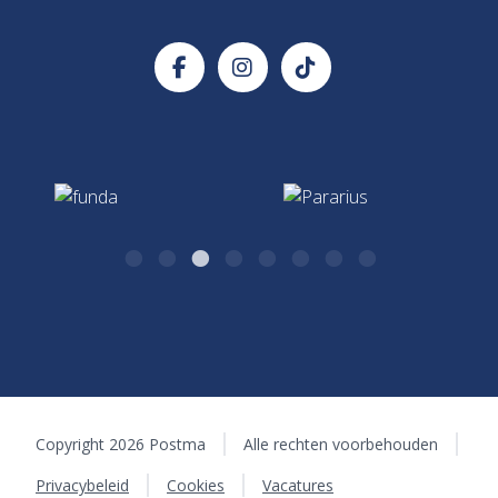
Postma Makelaars
Verzekeringadvies
Handige documenten
Kazernestraat 26
Verzekeringen & Hypotheken
7411 CJ Deventer
0570 - 51 75 17
Hypotheken & Verzekeringen
algemeen@postma.nl
Kazernestraat 26
7411 CJ Deventer
Copyright 2026 Postma
Alle rechten voorbehouden
Privacybeleid
Cookies
Vacatures