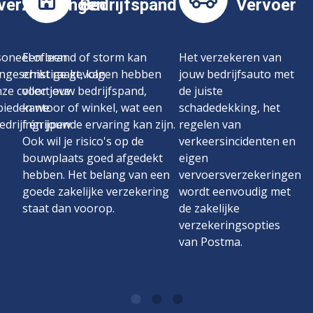
verzekeringen
Bedrijfspand
Vervoer
oneel of een
Een brand of storm kan
Het verzekeren van
geschikt raakt, kan
ernstige gevolgen hebben
jouw bedrijfsauto met
ze collectieve
voor jouw bedrijfspand,
de juiste
bieden we
kantoor of winkel, wat een
schadedekking, het
drijf én jouw
ingrijpende ervaring kan zijn.
regelen van
Ook wil je risico's op de
verkeersincidenten en
bouwplaats goed afgedekt
eigen
hebben. Het belang van een
vervoersverzekeringen
goede zakelijke verzekering
wordt eenvoudig met
staat dan voorop.
de zakelijke
verzekeringsopties
van Postma.