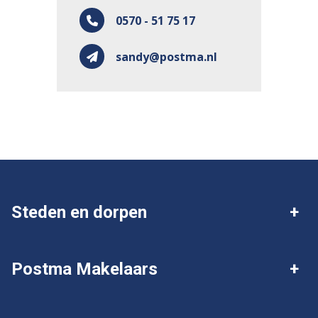
0570 - 51 75 17
sandy@postma.nl
Steden en dorpen
Deventer
Twello
Postma Makelaars
Gorssel
Wijhe
Over Postma
Ik wil mijn huis verkopen