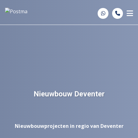
Spring naar inhoud
Nieuwbouw Deventer
Nieuwbouwprojecten in regio van Deventer