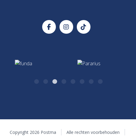
info@postma.nl
Postma Makelaars
Verzekeringadvies
Handige documenten
Kazernestraat 26
Verzekeringen & Hypotheken
7411 CJ Deventer
0570 - 51 75 17
Hypotheken & Verzekeringen
algemeen@postma.nl
Kazernestraat 26
7411 CJ Deventer
Copyright 2026 Postma
Alle rechten voorbehouden