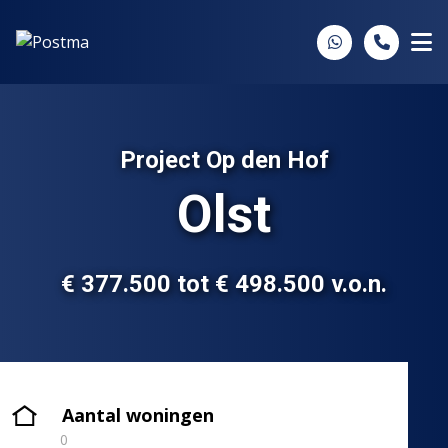
Spring naar inhoud
Project Op den Hof
Olst
€ 377.500 tot € 498.500 v.o.n.
Aantal woningen
0