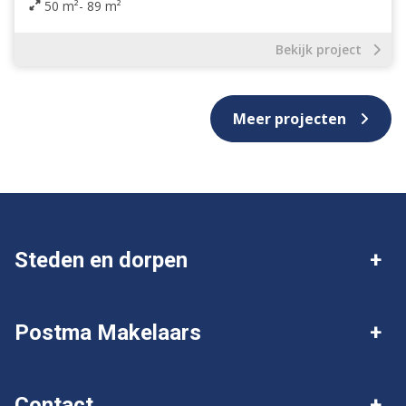
50 m²- 89 m²
Bekijk project
Meer projecten
Steden en dorpen
Deventer
Twello
Postma Makelaars
Gorssel
Wijhe
Over Postma
Ik wil mijn huis verkopen
Contact