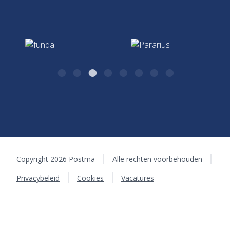
0570 - 51 75 17
Hypotheken & Verzekeringen
algemeen@postma.nl
Kazernestraat 26
7411 CJ Deventer
Copyright 2026 Postma
Alle rechten voorbehouden
Privacybeleid
Cookies
Vacatures