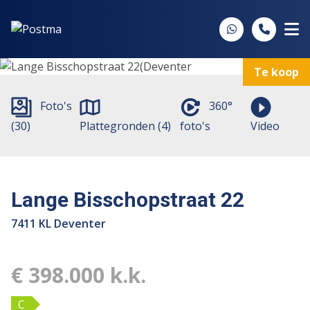
Spring naar inhoud
Te koop
Foto's
360°
(30)
Plattegronden (4)
foto's
Video
Lange Bisschopstraat 22
7411 KL Deventer
€ 398.000 k.k.
C