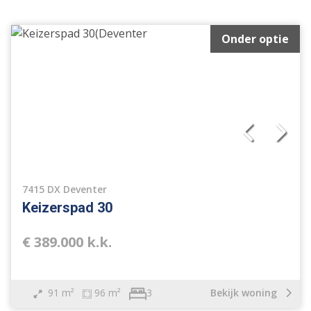
Onder optie
7415 DX Deventer
Keizerspad 30
€ 389.000 k.k.
91 m²
96 m²
Bekijk woning
3