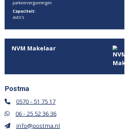
parkeervergunningen
Capaciteit:
auto's
NVM Makelaar
Postma
0570 - 51 75 17
06 - 25 52 36 36
info@postma.nl