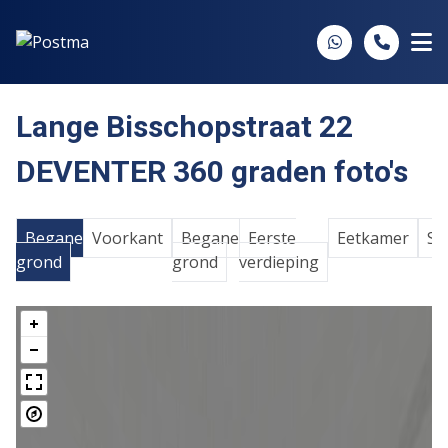
Spring naar inhoud
Lange Bisschopstraat 22
DEVENTER 360 graden foto's
Begane
Voorkant
Begane
Eerste
Eetkamer
Sl
grond
grond
verdieping