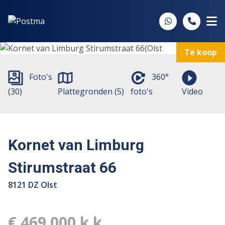
Spring naar inhoud
Te koop
Foto's
360°
(30)
Plattegronden (5)
foto's
Video
Kornet van Limburg
Stirumstraat 66
8121 DZ Olst
€ 469.000 k.k.