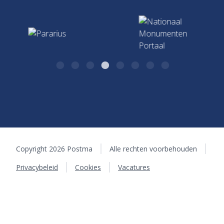
Hypotheken & Verzekeringen
algemeen@postma.nl
Kazernestraat 26
7411 CJ Deventer
Copyright 2026 Postma
Alle rechten voorbehouden
Privacybeleid
Cookies
Vacatures