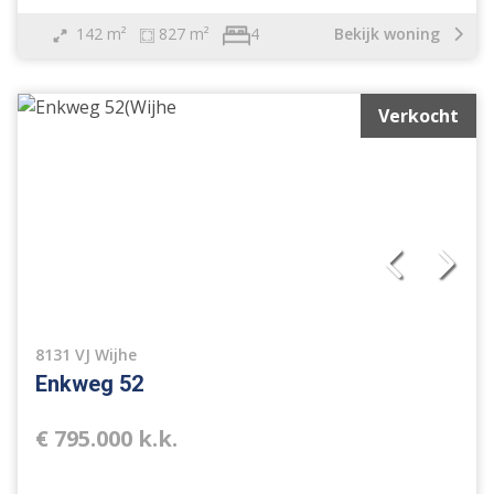
Overige
Nieuwbouw
142 m²
827 m²
Bekijk woning
4
Open huis
Bij het water
Verkocht
8131 VJ Wijhe
Enkweg 52
€ 795.000 k.k.