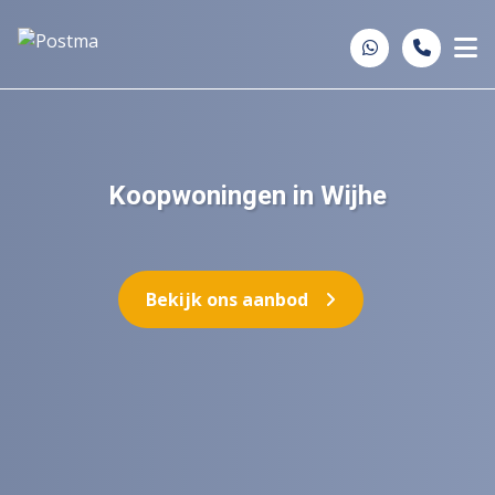
Spring naar inhoud
Koopwoningen in Wijhe
Bekijk ons aanbod