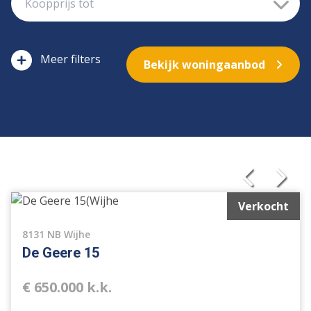
filters
Bekijk woningaanbod
Verkocht
8131 NB Wijhe
De Geere 15
€ 650.000 k.k.