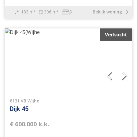
183 m²
306 m²
Bekijk woning
3
Verkocht
Vrijstaande woning
Geschakelde woning
2 onder 1 kapwoning
Tussenwoning
Hoekwoning
Eindwoning
Halfvrijstaande woning
Geschakelde 2 onder 1 kap woning
8131 VB Wijhe
Verspringend
Dijk 45
Woonhuis
Appartement
€ 600.000 k.k.
Bouwgrond