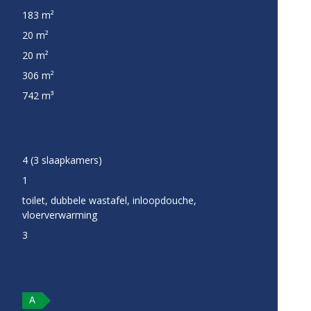
183 m²
20 m²
20 m²
306 m²
742 m³
4 (3 slaapkamers)
1
toilet, dubbele wastafel, inloopdouche,
vloerverwarming
3
A