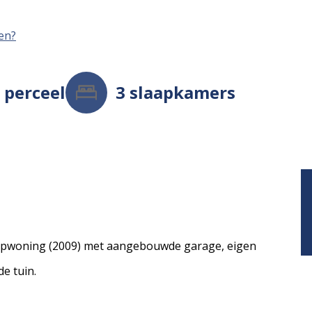
men?
²
perceel
3
slaapkamers
apwoning (2009) met aangebouwde garage, eigen
e tuin.