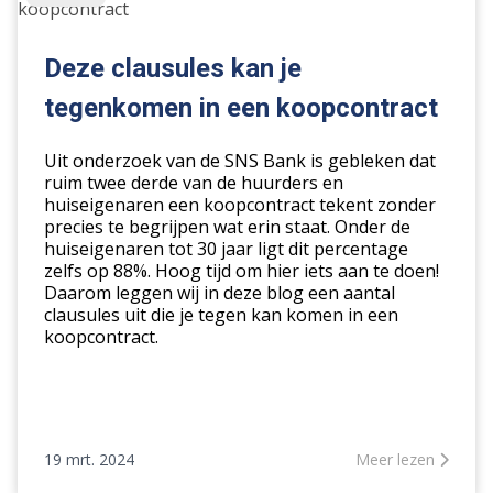
clausules
kan
je
Deze clausules kan je
tegenkomen
tegenkomen in een koopcontract
in
een
Uit onderzoek van de SNS Bank is gebleken dat
koopcontract
ruim twee derde van de huurders en
huiseigenaren een koopcontract tekent zonder
precies te begrijpen wat erin staat. Onder de
huiseigenaren tot 30 jaar ligt dit percentage
zelfs op 88%. Hoog tijd om hier iets aan te doen!
Daarom leggen wij in deze blog een aantal
clausules uit die je tegen kan komen in een
koopcontract.
19 mrt. 2024
Meer lezen