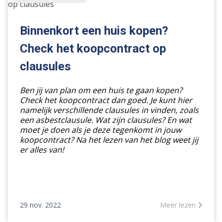
een
huis
kopen?
Binnenkort een huis kopen?
Check
Check het koopcontract op
het
koopcontract
clausules
op
clausules
Ben jij van plan om een huis te gaan kopen?
Check het koopcontract dan goed. Je kunt hier
namelijk verschillende clausules in vinden, zoals
een asbestclausule. Wat zijn clausules? En wat
moet je doen als je deze tegenkomt in jouw
koopcontract? Na het lezen van het blog weet jij
er alles van!
29 nov. 2022
Meer lezen