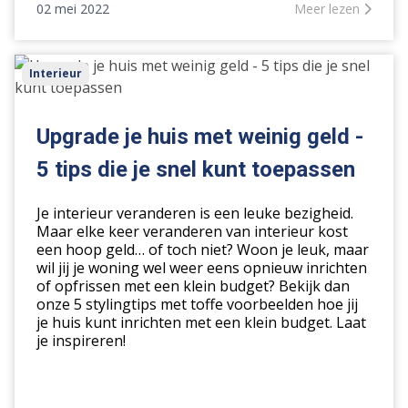
02 mei 2022
Meer lezen
Upgrade
Interieur
je
huis
met
Upgrade je huis met weinig geld -
weinig
5 tips die je snel kunt toepassen
geld
-
Je interieur veranderen is een leuke bezigheid.
5
Maar elke keer veranderen van interieur kost
tips
een hoop geld… of toch niet? Woon je leuk, maar
die
wil jij je woning wel weer eens opnieuw inrichten
je
of opfrissen met een klein budget? Bekijk dan
onze 5 stylingtips met toffe voorbeelden hoe jij
snel
je huis kunt inrichten met een klein budget. Laat
kunt
je inspireren!
toepassen