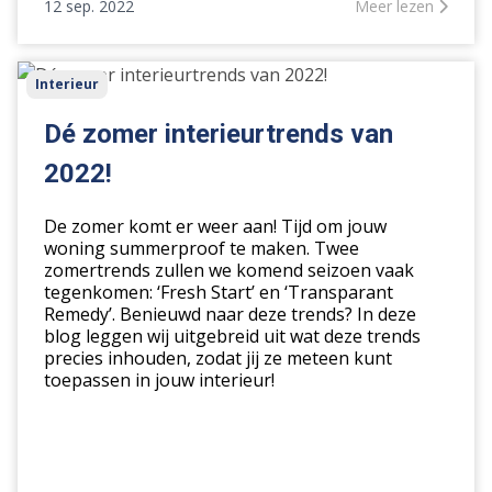
12 sep. 2022
Meer lezen
Dé
Interieur
zomer
interieurtrends
Dé zomer interieurtrends van
van
2022!
2022!
De zomer komt er weer aan! Tijd om jouw
woning summerproof te maken. Twee
zomertrends zullen we komend seizoen vaak
tegenkomen: ‘Fresh Start’ en ‘Transparant
Remedy’. Benieuwd naar deze trends? In deze
blog leggen wij uitgebreid uit wat deze trends
precies inhouden, zodat jij ze meteen kunt
toepassen in jouw interieur!