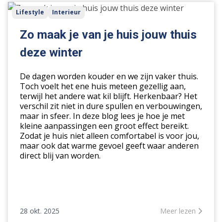
Zo
Lifestyle
Interieur
maak
je
Zo maak je van je huis jouw thuis
van
deze winter
je
huis
De dagen worden kouder en we zijn vaker thuis.
jouw
Toch voelt het ene huis meteen gezellig aan,
thuis
terwijl het andere wat kil blijft. Herkenbaar? Het
deze
verschil zit niet in dure spullen en verbouwingen,
winter
maar in sfeer. In deze blog lees je hoe je met
kleine aanpassingen een groot effect bereikt.
Zodat je huis niet alleen comfortabel is voor jou,
maar ook dat warme gevoel geeft waar anderen
direct blij van worden.
28 okt. 2025
Meer lezen